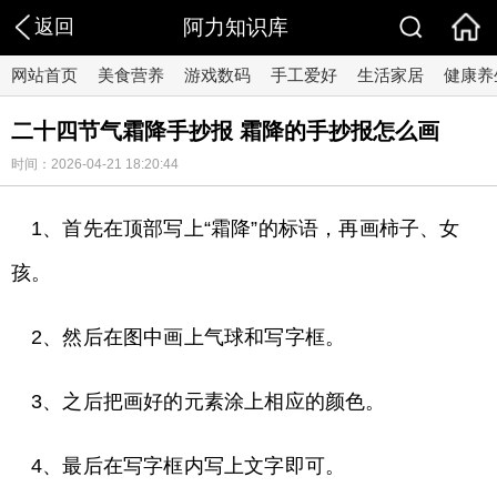
返回
阿力知识库
网站首页
美食营养
游戏数码
手工爱好
生活家居
健康养
二十四节气霜降手抄报 霜降的手抄报怎么画
时间：2026-04-21 18:20:44
1、首先在顶部写上“霜降”的标语，再画柿子、女
孩。
2、然后在图中画上气球和写字框。
3、之后把画好的元素涂上相应的颜色。
4、最后在写字框内写上文字即可。