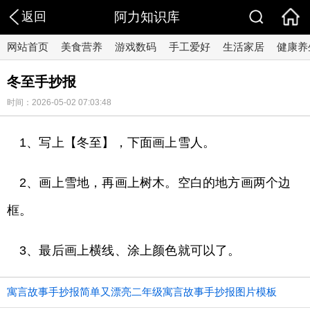
返回
阿力知识库
网站首页
美食营养
游戏数码
手工爱好
生活家居
健康养
冬至手抄报
时间：2026-05-02 07:03:48
1、写上【冬至】，下面画上雪人。
2、画上雪地，再画上树木。空白的地方画两个边
框。
3、最后画上横线、涂上颜色就可以了。
寓言故事手抄报简单又漂亮二年级寓言故事手抄报图片模板