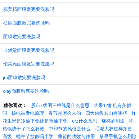
肌美精面膜敷完要洗脸吗
祛痘面膜敷完要洗脸吗
面膜敷完要洗脸吗
自然堂面膜敷完要洗脸吗
珀莱雅面膜敷完要洗脸吗
jm面膜敷完要洗脸吗
olay面膜敷完要洗脸吗
猜你喜欢：
股市k线图三根线是什么意思
苹果12相机有美颜
吗
核电站发电原理
春节是怎么来的
四大佛教名山有哪些
炸
花生米是冷油下锅还是热油下锅
orz什么意思
烧杯的用途
不
粘锅烧干了怎么补救
中和节的风俗是什么
毛呢大衣这样穿更
高级
端午节放假吗小学
薄荷的功效与作用
苹果手机怎么删除