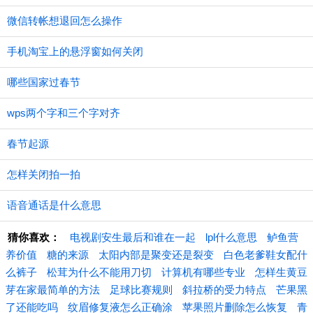
微信转帐想退回怎么操作
手机淘宝上的悬浮窗如何关闭
哪些国家过春节
wps两个字和三个字对齐
春节起源
怎样关闭拍一拍
语音通话是什么意思
猜你喜欢：
电视剧安生最后和谁在一起
lpl什么意思
鲈鱼营
养价值
糖的来源
太阳内部是聚变还是裂变
白色老爹鞋女配什
么裤子
松茸为什么不能用刀切
计算机有哪些专业
怎样生黄豆
芽在家最简单的方法
足球比赛规则
斜拉桥的受力特点
芒果黑
了还能吃吗
纹眉修复液怎么正确涂
苹果照片删除怎么恢复
青