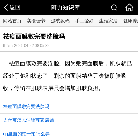
返回
阿力知识库
网站首页
美食营养
游戏数码
手工爱好
生活家居
健康养
祛痘面膜敷完要洗脸吗
时间：2026-04-22 08:05:32
祛痘面膜敷完要洗脸。因为敷完面膜后，肌肤就已
经处于饱和状态了，剩余的面膜精华无法被肌肤吸
收，停留在肌肤表层只会增加肌肤负担。
祛痘面膜敷完要洗脸吗
支付宝怎么注销商家店铺
qq里面的拍一拍怎么弄