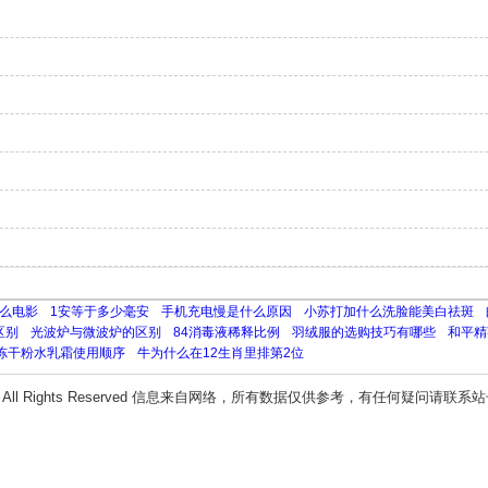
么电影
1安等于多少毫安
手机充电慢是什么原因
小苏打加什么洗脸能美白祛斑
区别
光波炉与微波炉的区别
84消毒液稀释比例
羽绒服的选购技巧有哪些
和平精
冻干粉水乳霜使用顺序
牛为什么在12生肖里排第2位
All Rights Reserved 信息来自网络，所有数据仅供参考，有任何疑问请联系