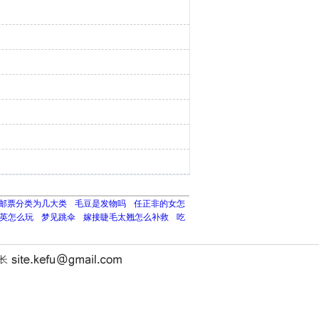
邮票分类为几大类
毛豆是发物吗
任正非的女怎
英怎么玩
梦见跳伞
嫁接睫毛太翘怎么补救
吃
站长