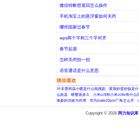
微信转帐想退回怎么操作
手机淘宝上的悬浮窗如何关闭
哪些国家过春节
wps两个字和三个字对齐
春节起源
怎样关闭拍一拍
语音通话是什么意思
猜你喜欢
叶非墨和温小暖是什么电视剧
黄渤炒蛋炒饭是什
么姓孟
螃蟹蒸多久
小米cc9和小米cc9e有什么
海参的功效与作用
华为mate20pro广角怎么开
Copyright © 2026
阿力知识库