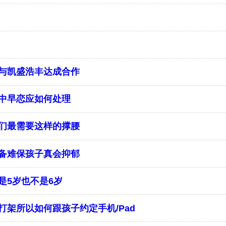
团与凯盛浩丰达成合作
初中早恋应如何处理
们最需要这样的撑腰
备难保孩子真会抑郁
是5岁也不是6岁
打架所以如何跟孩子约定手机/Pad