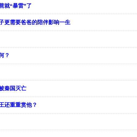
营就“暴雷”了
子更需要爸爸的陪伴影响一生
何？
被秦国灭亡
王还重重赏他？