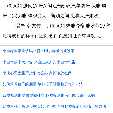
(3)又如:胀闷(又胀又闷);胀病;鼓胀;单腹胀;头胀;胁
胀；(4)膨胀,体积变大：斯须之间,见囊大胀如吹。
——《晋书·韩友传》；(5)又如:热胀冷缩;胀鼓鼓(形容
胀得鼓起的样子);腹胀;吃多了,感到肚子有点发胀。
小自考国家承认吗？聊一聊小自考的通过率
小自考的十大忠告 来自过来人的小自考忠告
小孩心思太重思虑多怎么办 家长该怎么做
如何培养孩子的胆量 培养孩子胆量和勇气的方法
17岁叛逆期要警惕四种病 17岁叛逆期有可能会得什么病
14岁女孩子叛逆期家长如何管教 管教14岁叛逆期女孩子的方法