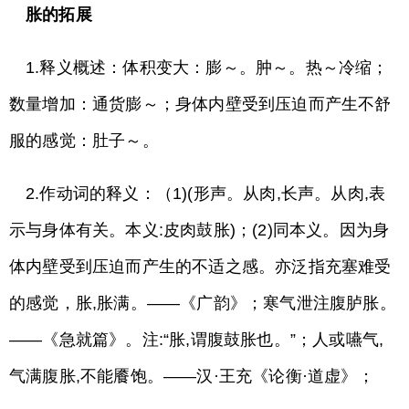
胀的拓展
1.释义概述：体积变大：膨～。肿～。热～冷缩；
数量增加：通货膨～；身体内壁受到压迫而产生不舒
服的感觉：肚子～。
2.作动词的释义：（1)(形声。从肉,长声。从肉,表
示与身体有关。本义:皮肉鼓胀)；(2)同本义。因为身
体内壁受到压迫而产生的不适之感。亦泛指充塞难受
的感觉，胀,胀满。——《广韵》；寒气泄注腹胪胀。
——《急就篇》。注:“胀,谓腹鼓胀也。”；人或嚥气,
气满腹胀,不能餍饱。——汉·王充《论衡·道虚》；