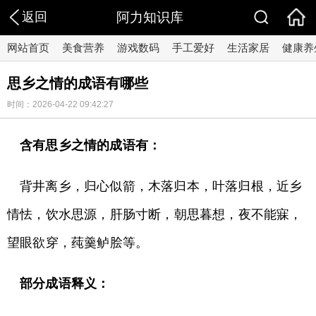
返回
阿力知识库
网站首页
美食营养
游戏数码
手工爱好
生活家居
健康养
思乡之情的成语有哪些
时间：2026-04-22 09:42:27
含有思乡之情的成语有：
背井离乡，归心似箭，木落归本，叶落归根，近乡
情怯，饮水思源，肝肠寸断，朝思暮想，夜不能寐，
望眼欲穿，莼羹鲈脍等。
部分成语释义：