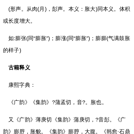
(形声。从肉(月)，彭声。本义：胀大)同本义。体积
或长度增大。
如:膨张(同“膨胀”)；膨涨(同“膨胀”)；膨膨(气满鼓胀
的样子)
古籍释义
康熙字典：
《广韵》《集韵》?蒲孟切，音?。胀也。
又《广韵》薄庚切《集韵》蒲庚切，?音彭。《广
韵》膨脝，胀貌。《集韵》膨脝，大腹。《韩愈·石鼎