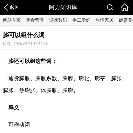
返回
阿力知识库
网站首页
美食营养
游戏数码
手工爱好
生活家居
健康养
膨可以组什么词
时间：2026-05-01 13:59:46
膨还可以组这些词：
通货膨胀、膨胀系数、膨脝、膨化、膨亨、膨张、
膨胀、热膨胀、体膨胀、膨膨。
释义
可作动词