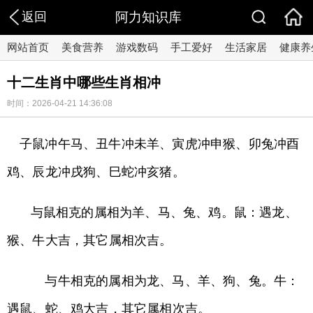
返回
阿力知识库
网站首页
美食营养
游戏数码
手工爱好
生活家居
健康养
十二生肖中哪些生肖相冲
时间：2026-04-21 14:36:08
子鼠冲午马、丑牛冲未羊、寅虎冲申猴、卯兔冲酉
鸡、辰龙冲戌狗、巳蛇冲亥猪。
与鼠相克的属相为羊、马、兔、鸡。鼠：遇龙、
猴、牛大吉，其它属相次吉。
与牛相克的属相为龙、马、羊、狗、兔。牛：
遇鼠、蛇、鸡大吉，其它属相次吉。