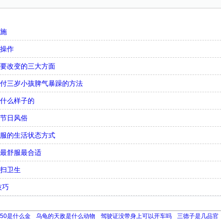
措施
骤操作
需要改变的三大方面
对付三岁小孩脾气暴躁的方法
是什么样子的
个节日风俗
舒服的生活状态方式
态最舒服最合适
打扫卫生
技巧
750是什么金
乌龟的天敌是什么动物
驾驶证没带身上可以开车吗
三德子是几品官