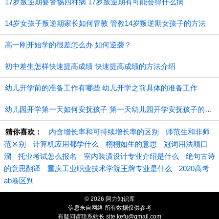
17岁叛逆期要警惕四种病 17岁叛逆期有可能会得什么病
14岁女孩子叛逆期家长如何管教 管教14岁叛逆期女孩子的方法
高一刚开始学的很差怎么办 如何逆袭？
初中差生怎样快速提高成绩 快速提高成绩的方法介绍
幼儿开学前的准备工作有哪些 幼儿开学之前具体的准备工作
幼儿园开学第一天如何安抚孩子 第一天幼儿园开学安抚孩子的注意事项
猜你喜欢：
内含增长率和可持续增长率的区别
师范生和非师
范区别
计算机应用都学什么
栩栩如生的意思
冠词用法顺口
溜
托业考试怎么报名
室内装潢设计专业介绍是什么
绝句古诗
的意思翻译
重庆工业职业技术学院王牌专业是什么
2020高考
ab卷区别
© 2026 阿力知识库
信息来自网络 所有数据仅供参考
有疑问请联系站长 site.kefu@gmail.com