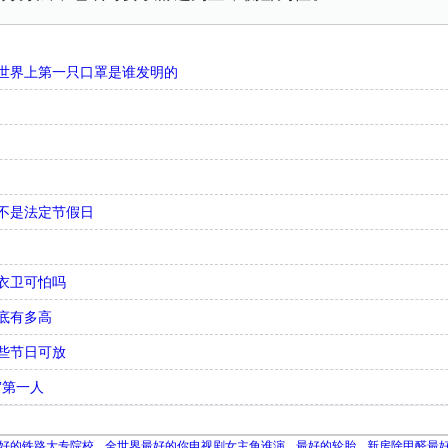
世界上第一只口罩是谁发明的
不是法定节假日
衣卫可怕吗
底有多高
些节日可放
”第一人
好的铁路大专院校
全世界最好的你电视剧女主角谁演
最好的轮胎
新房除甲醛最