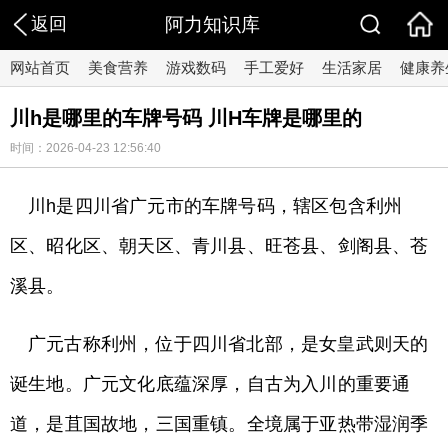
返回
阿力知识库
网站首页
美食营养
游戏数码
手工爱好
生活家居
健康养
川h是哪里的车牌号码 川H车牌是哪里的
时间：2026-04-23 12:56:40
川h是四川省广元市的车牌号码，辖区包含利州
区、昭化区、朝天区、青川县、旺苍县、剑阁县、苍
溪县。
广元古称利州，位于四川省北部，是女皇武则天的
诞生地。广元文化底蕴深厚，自古为入川的重要通
道，是苴国故地，三国重镇。全境属于亚热带湿润季