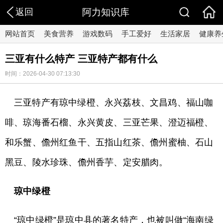
返回
阿力知识库
网站首页
美食营养
游戏数码
手工爱好
生活家居
健康养
三亚有什么特产 三亚特产都有什么
时间：2026-04-30 07:13:30
三亚特产有琼中绿橙、永兴荔枝、文昌鸡、福山咖
啡、琼海番石榴、永兴黄皮、三亚芒果、澄迈福橙、
和乐蟹、儋州红鱼干、五指山红茶、儋州蜜柚、石山
黑豆、陵水珍珠、儋州香芋、定安腊肉。
琼中绿橙
“琼中绿橙”是琼中县的著名特产，也被叫做“海南绿