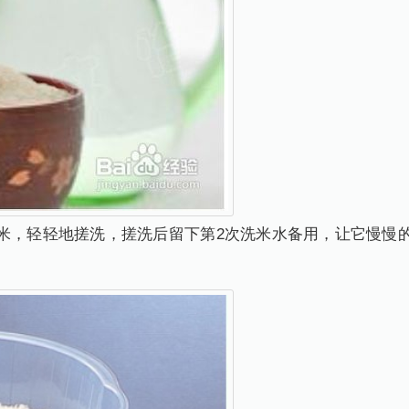
米，轻轻地搓洗，搓洗后留下第2次洗米水备用，让它慢慢