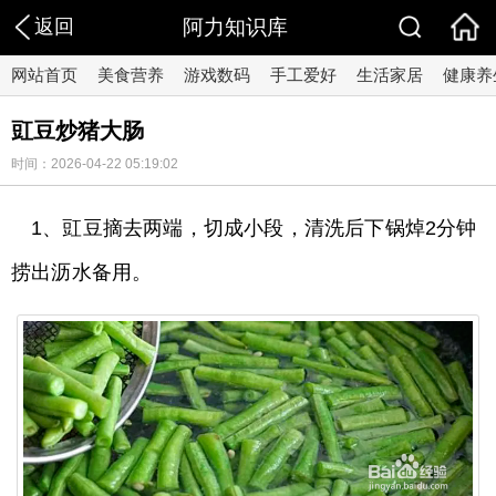
返回
阿力知识库
网站首页
美食营养
游戏数码
手工爱好
生活家居
健康养
豇豆炒猪大肠
时间：2026-04-22 05:19:02
1、豇豆摘去两端，切成小段，清洗后下锅焯2分钟
捞出沥水备用。