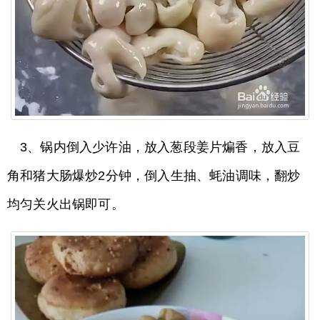
3、锅内倒入少许油，放入葱段姜片煸香，放入豆
角和猪大肠爆炒2分钟，倒入生抽、蚝油调味，翻炒
均匀关火出锅即可。