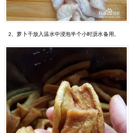
2、萝卜干放入温水中浸泡半个小时沥水备用。