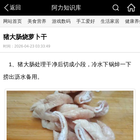
返回
阿力知识库
网站首页
美食营养
游戏数码
手工爱好
生活家居
健康养
猪大肠烧萝卜干
时间：2026-04-23 03:33:49
1、猪大肠处理干净后切成小段，冷水下锅焯一下
捞出沥水备用。