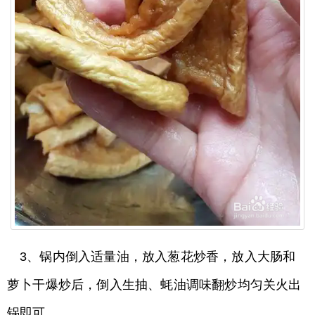
3、锅内倒入适量油，放入葱花炒香，放入大肠和
萝卜干爆炒后，倒入生抽、蚝油调味翻炒均匀关火出
锅即可。