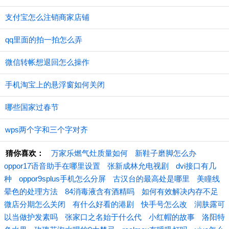
支付宝怎么注销商家店铺
qq里面的拍一拍怎么弄
微信转帐想退回怎么操作
手机淘宝上的悬浮窗如何关闭
哪些国家过春节
wps两个字和三个字对齐
猜你喜欢：
万家乐燃气灶质量如何
新鞋子磨脚怎么办
oppor17语音助手在哪里设置
张新成林允电视剧
dvi接口有几
种
oppor9splus手机怎么分屏
古汉台的最高处是哪里
美瞳线
晕色的处理方法
84消毒液含有酒精吗
如何有效解决内存不足
微店分期怎么关闭
有什么好看的港剧
快手号怎么改
润肤露可
以当做护发素吗
张家口之名始于什么代
小红帽的故事
洛阳特