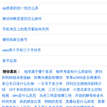
qq里面的拍一拍怎么弄
微信转帐想退回怎么操作
手机淘宝上的悬浮窗如何关闭
哪些国家过春节
wps两个字和三个字对齐
春节起源
猜你喜欢：
地球属于哪个星系
钢琴考级有什么用途吗
梦到
和狗狗很亲密接触
郑爽待播剧有哪些
苹果a1660是全网通吗
老公生日送什么礼物
一丈等于多少米
回到过去拥抱你剧情介
绍
10个有创意的生日礼物
三月三的由来
小度在家怎么控制
电视
alm是什么意思
乐府三绝是指哪三绝
开袋的酵母粉多长
时间失效
床的摆放位置
明朗的意思
莫桑钻是什么材质
唇蜜