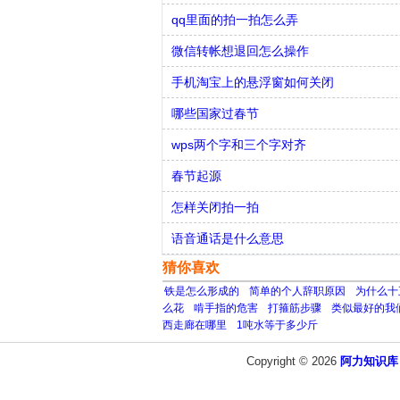
qq里面的拍一拍怎么弄
微信转帐想退回怎么操作
手机淘宝上的悬浮窗如何关闭
哪些国家过春节
wps两个字和三个字对齐
春节起源
怎样关闭拍一拍
语音通话是什么意思
猜你喜欢
铁是怎么形成的
简单的个人辞职原因
为什么十
么花
啃手指的危害
打箍筋步骤
类似最好的我
西走廊在哪里
1吨水等于多少斤
Copyright © 2026
阿力知识库