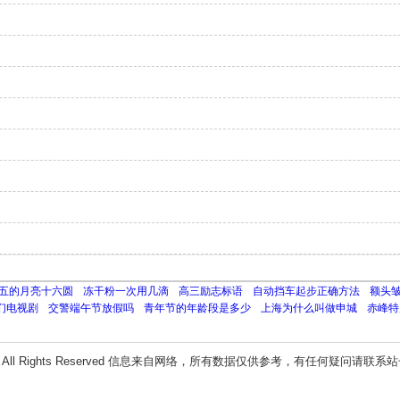
五的月亮十六圆
冻干粉一次用几滴
高三励志标语
自动挡车起步正确方法
额头
们电视剧
交警端午节放假吗
青年节的年龄段是多少
上海为什么叫做申城
赤峰特
All Rights Reserved 信息来自网络，所有数据仅供参考，有任何疑问请联系