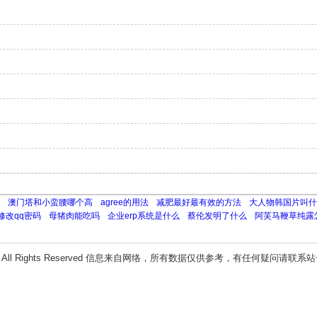
澳门塔和小蛮腰哪个高
agree的用法
减肥最好最有效的方法
大人物韩国片叫什
修改qq密码
母猪肉能吃吗
企业erp系统是什么
蔡伦发明了什么
阿芙马鞭草纯露
All Rights Reserved 信息来自网络，所有数据仅供参考，有任何疑问请联系