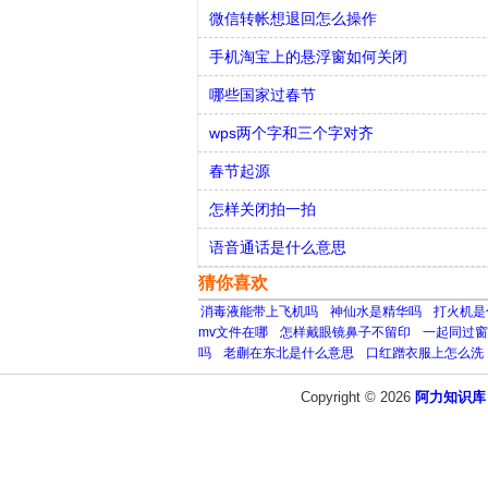
微信转帐想退回怎么操作
手机淘宝上的悬浮窗如何关闭
哪些国家过春节
wps两个字和三个字对齐
春节起源
怎样关闭拍一拍
语音通话是什么意思
猜你喜欢
消毒液能带上飞机吗
神仙水是精华吗
打火机是
mv文件在哪
怎样戴眼镜鼻子不留印
一起同过窗
吗
老蒯在东北是什么意思
口红蹭衣服上怎么洗
Copyright © 2026
阿力知识库