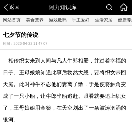
返回
阿力知识库
网站首页
美食营养
游戏数码
手工爱好
生活家居
健康养
七夕节的传说
时间：2026-04-22 11:47:07
相传织女来到人间与凡人牛郎相爱，并过着幸福的
日子。王母娘娘知道此事后勃然大怒，要将织女带回
天庭。此时神牛不忍他们妻离子散，于是便将触角变
成了一只小船，让牛郎坐船追赶。眼看就要追上织女
了，王母娘娘用金簪，在天空划出了一条波涛汹涌的
银河。