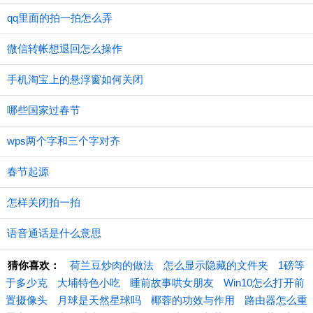
qq里面的拍一拍怎么弄
微信转帐想退回怎么操作
手机淘宝上的悬浮窗如何关闭
哪些国家过春节
wps两个字和三个字对齐
春节起源
怎样关闭拍一拍
语音通话是什么意思
猜你喜欢：
荷兰豆炒肉的做法
怎么显示隐藏的文件夹
1磅等
于多少克
大埔特色小吃
睡前故事哄女朋友
Win10怎么打开前
置摄像头
月球是天然星球吗
椰蓉的功效与作用
路由器怎么重