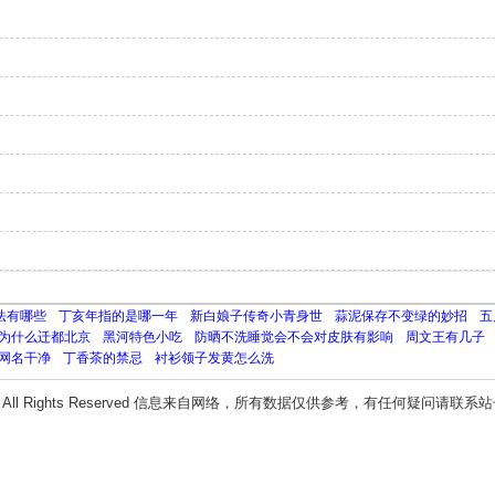
法有哪些
丁亥年指的是哪一年
新白娘子传奇小青身世
蒜泥保存不变绿的妙招
五
为什么迁都北京
黑河特色小吃
防晒不洗睡觉会不会对皮肤有影响
周文王有几子
网名干净
丁香茶的禁忌
衬衫领子发黄怎么洗
All Rights Reserved 信息来自网络，所有数据仅供参考，有任何疑问请联系