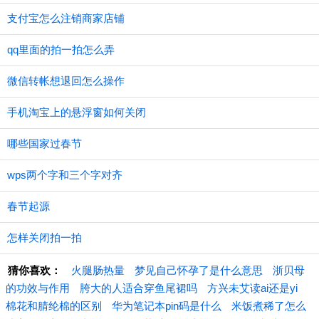
支付宝怎么注销商家店铺
qq里面的拍一拍怎么弄
微信转帐想退回怎么操作
手机淘宝上的悬浮窗如何关闭
哪些国家过春节
wps两个字和三个字对齐
春节起源
怎样关闭拍一拍
猜你喜欢：
火腿肠热量
梦见自己怀孕了是什么意思
浙贝母
的功效与作用
胯大的人适合穿鱼尾裙吗
方兴未艾读ai还是yi
棉花和腈纶棉的区别
华为笔记本pin码是什么
米饭煮稀了怎么