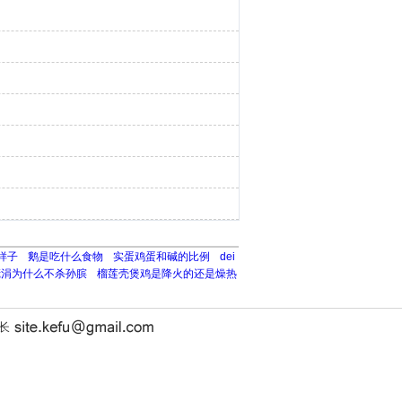
样子
鹅是吃什么食物
实蛋鸡蛋和碱的比例
dei
庞涓为什么不杀孙膑
榴莲壳煲鸡是降火的还是燥热
站长