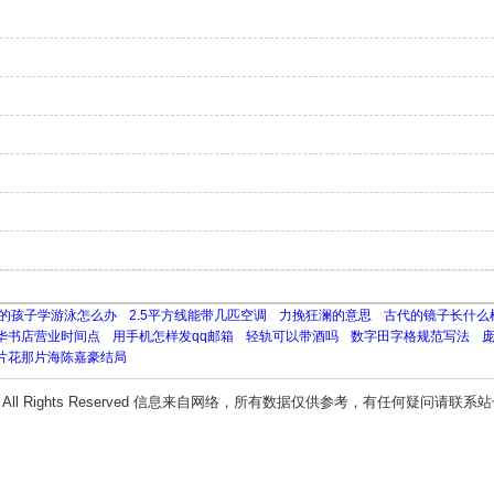
的孩子学游泳怎么办
2.5平方线能带几匹空调
力挽狂澜的意思
古代的镜子长什么
华书店营业时间点
用手机怎样发qq邮箱
轻轨可以带酒吗
数字田字格规范写法
片花那片海陈嘉豪结局
All Rights Reserved 信息来自网络，所有数据仅供参考，有任何疑问请联系