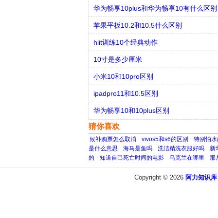
华为畅享10plus和华为畅享10有什么区别
苹果平板10.2和10.5什么区别
hiit训练10个经典动作
10寸是多少厘米
小米10和10pro区别
ipadpro11和10.5区别
华为畅享10和10plus区别
猜你喜欢
候补购票怎么取消
vivos5和s6的区别
特别怕水
是什么意思
海马是鱼吗
洗洁精洗衣服好吗
新
的
知道自己死亡时间的电影
乌克兰在哪里
那
Copyright © 2026
阿力知识库