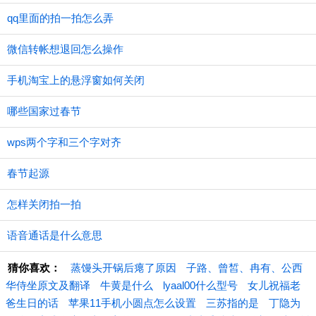
qq里面的拍一拍怎么弄
微信转帐想退回怎么操作
手机淘宝上的悬浮窗如何关闭
哪些国家过春节
wps两个字和三个字对齐
春节起源
怎样关闭拍一拍
语音通话是什么意思
猜你喜欢：
蒸馒头开锅后瘪了原因
子路、曾皙、冉有、公西
华侍坐原文及翻译
牛黄是什么
lyaal00什么型号
女儿祝福老
爸生日的话
苹果11手机小圆点怎么设置
三苏指的是
丁隐为