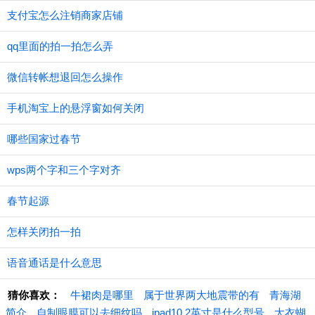
支付宝怎么注销商家店铺
qq里面的拍一拍怎么弄
微信转帐想退回怎么操作
手机淘宝上的悬浮窗如何关闭
哪些国家过春节
wps两个字和三个字对齐
春节起源
怎样关闭拍一拍
语音通话是什么意思
猜你喜欢：
牛裙肉是哪里
属于世界两大地震带的有
青海湖
简介
自制眼膜可以去细纹吗
ipad10.2英寸是什么型号
大衣蝴