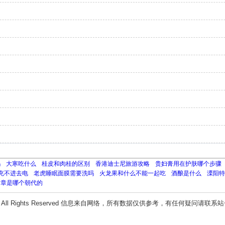
吗
大寒吃什么
桂皮和肉桂的区别
香港迪士尼旅游攻略
贵妇膏用在护肤哪个步骤
充不进去电
老虎睡眠面膜需要洗吗
火龙果和什么不能一起吃
酒酿是什么
溧阳特
知章是哪个朝代的
All Rights Reserved 信息来自网络，所有数据仅供参考，有任何疑问请联系