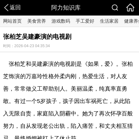
返回
阿力知识库
网站首页
美食营养
游戏数码
手工爱好
生活家居
健康养
张柏芝吴建豪演的电视剧
时间：2026-04-23 04:35:34
张柏芝和吴建豪演的电视剧是《如果，爱》。张柏
芝饰演的万嘉玲性格外柔内刚，热爱生活，对人友
善，常常做义工帮助别人。美丽温柔，纯真率直勇
敢。有过一个5岁孩子，孩子因出车祸死亡，从此陷
入无限自责，家庭陷入阴霾中。她为了再次怀孕百般
努力，自从发现老公出轨，陷入痛苦，和丈夫相互猜
忌，最终婚姻被打上了休止符。