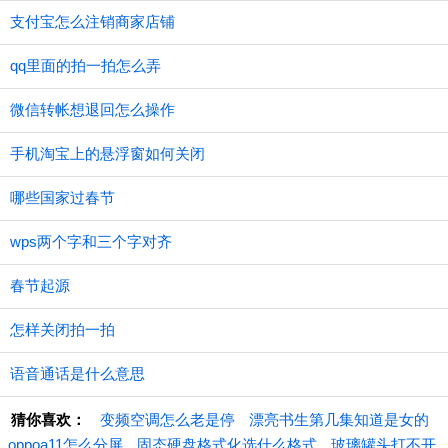
支付宝怎么注销商家店铺
qq里面的拍一拍怎么弄
微信转帐想退回怎么操作
手机淘宝上的悬浮窗如何关闭
哪些国家过春节
wps两个字和三个字对齐
春节起源
怎样关闭拍一拍
语音通话是什么意思
猜你喜欢：
变频空调怎么老是停
漂亮书生第几集知道是女的
oppoa11怎么分屏
固态硬盘格式化选什么格式
玻璃罐头打不开