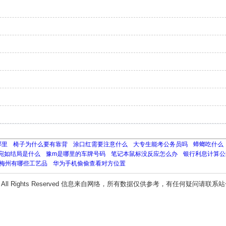
哪里
椅子为什么要有靠背
涂口红需要注意什么
大专生能考公务员吗
蟑螂吃什么
宛如结局是什么
豫m是哪里的车牌号码
笔记本鼠标没反应怎么办
银行利息计算公
梅州有哪些工艺品
华为手机偷偷查看对方位置
All Rights Reserved 信息来自网络，所有数据仅供参考，有任何疑问请联系