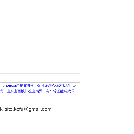
iphonexr录屏在哪里
银耳汤怎么做才粘稠
从
式
山东山西以什么山为界
有车贷还能贷款吗
站长