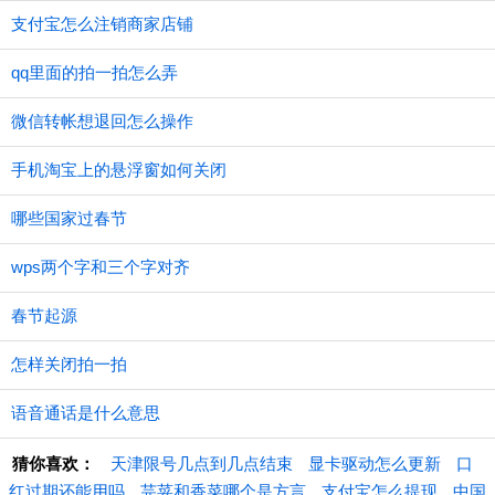
支付宝怎么注销商家店铺
qq里面的拍一拍怎么弄
微信转帐想退回怎么操作
手机淘宝上的悬浮窗如何关闭
哪些国家过春节
wps两个字和三个字对齐
春节起源
怎样关闭拍一拍
语音通话是什么意思
猜你喜欢：
天津限号几点到几点结束
显卡驱动怎么更新
口
红过期还能用吗
芫荽和香菜哪个是方言
支付宝怎么提现
中国