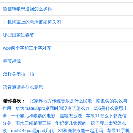
微信转帐想退回怎么操作
手机淘宝上的悬浮窗如何关闭
哪些国家过春节
wps两个字和三个字对齐
春节起源
怎样关闭拍一拍
语音通话是什么意思
猜你喜欢：
张家界地方传统音乐是什么民歌
南瓜尖的功效与
作用
华为mate30pro桌面时间没有了怎么办
955是什么意思上
班
一个婴儿和狼群的电影
焦糖怎么洗
苹果11怎么下载微信
分身
雨水三候是哪三候
华妃第几集死的
裙子腰上太紧怎么
改
md514zp/a是ipad几代
84和洗衣液能一起用吗
苹果11手机