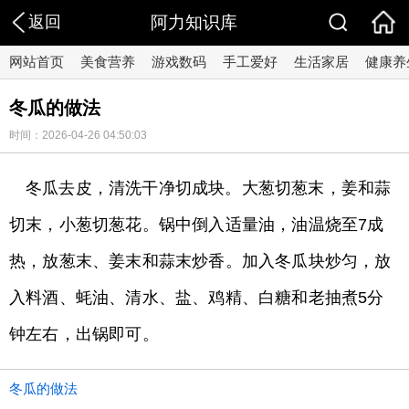
返回
阿力知识库
网站首页
美食营养
游戏数码
手工爱好
生活家居
健康养
冬瓜的做法
时间：2026-04-26 04:50:03
冬瓜去皮，清洗干净切成块。大葱切葱末，姜和蒜
切末，小葱切葱花。锅中倒入适量油，油温烧至7成
热，放葱末、姜末和蒜末炒香。加入冬瓜块炒匀，放
入料酒、蚝油、清水、盐、鸡精、白糖和老抽煮5分
钟左右，出锅即可。
冬瓜的做法