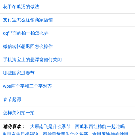
花甲冬瓜汤的做法
支付宝怎么注销商家店铺
qq里面的拍一拍怎么弄
微信转帐想退回怎么操作
手机淘宝上的悬浮窗如何关闭
哪些国家过春节
wps两个字和三个字对齐
春节起源
怎样关闭拍一拍
猜你喜欢：
大雁南飞是什么季节
西瓜和西红柿能一起吃吗
男朋友生日祝福语
秦始皇母亲叫什么名字
食用废油桶的妙用