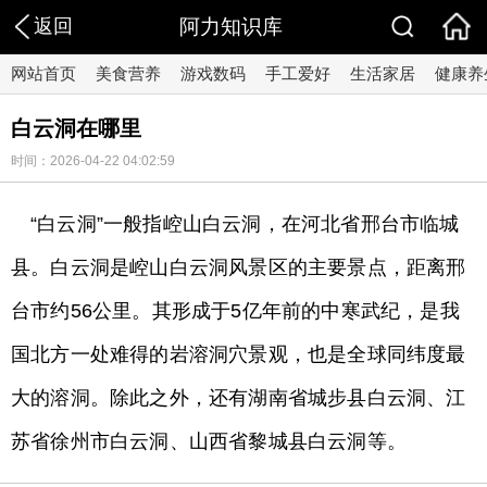
返回
阿力知识库
网站首页
美食营养
游戏数码
手工爱好
生活家居
健康养
白云洞在哪里
时间：2026-04-22 04:02:59
“白云洞”一般指崆山白云洞，在河北省邢台市临城
县。白云洞是崆山白云洞风景区的主要景点，距离邢
台市约56公里。其形成于5亿年前的中寒武纪，是我
国北方一处难得的岩溶洞穴景观，也是全球同纬度最
大的溶洞。除此之外，还有湖南省城步县白云洞、江
苏省徐州市白云洞、山西省黎城县白云洞等。