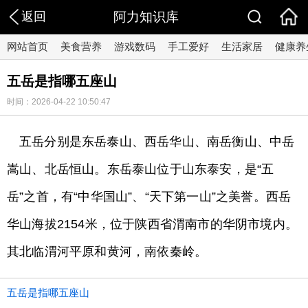
返回
阿力知识库
网站首页
美食营养
游戏数码
手工爱好
生活家居
健康养
五岳是指哪五座山
时间：2026-04-22 10:50:47
五岳分别是东岳泰山、西岳华山、南岳衡山、中岳
嵩山、北岳恒山。东岳泰山位于山东泰安，是“五
岳”之首，有“中华国山”、“天下第一山”之美誉。西岳
华山海拔2154米，位于陕西省渭南市的华阴市境内。
其北临渭河平原和黄河，南依秦岭。
五岳是指哪五座山