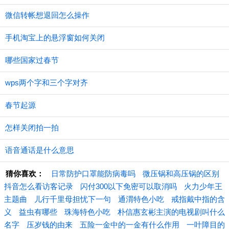
微信转帐想退回怎么操作
手机淘宝上的悬浮窗如何关闭
哪些国家过春节
wps两个字和三个字对齐
春节起源
怎样关闭拍一拍
语音通话是什么意思
猜你喜欢：
日常防护口罩能防病毒吗
微压锅和高压锅的区别
抖音怎么看访客记录
闪付300以下免密可以取消吗
火力少年王
主题曲
儿行千里母担忧下一句
通渭特色小吃
戒指戴中指的含
义
益虫有哪些
珠海特色小吃
朴信惠玄彬主演的电视剧叫什么
名字
压岁钱的由来
五险一金中的一金有什么作用
一叶障目的