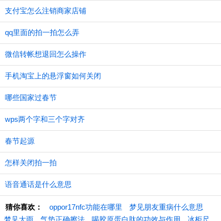
支付宝怎么注销商家店铺
qq里面的拍一拍怎么弄
微信转帐想退回怎么操作
手机淘宝上的悬浮窗如何关闭
哪些国家过春节
wps两个字和三个字对齐
春节起源
怎样关闭拍一拍
语音通话是什么意思
猜你喜欢：
oppor17nfc功能在哪里
梦见朋友重病什么意思
梦见大雨
气垫正确擦法
喝胶原蛋白肽的功效与作用
冰柜尺