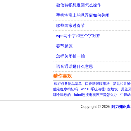
微信转帐想退回怎么操作
手机淘宝上的悬浮窗如何关闭
哪些国家过春节
wps两个字和三个字对齐
春节起源
怎样关闭拍一拍
语音通话是什么意思
猜你喜欢
旅游必备物品清单
口香糖眼膜用法
梦见和舅舅
能泡红枣枸杞吗
win10系统清理C盘垃圾
用蓝
哪个民族的
hdmi连接电视没声音怎么办
中班幼
Copyright © 2026
阿力知识库