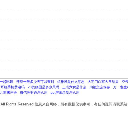
一起吃饭
违章一般多少天可以查到
炫雅风是什么意思
大宅门白家大爷结局
空
牙耳机手机费电吗
28的腰围是多少尺码
三书六聘是什么
肉馅怎么保存
万一发生
儿期末评语
微信理财通怎么用
ppt屏幕录制怎么用
All Rights Reserved 信息来自网络，所有数据仅供参考，有任何疑问请联系