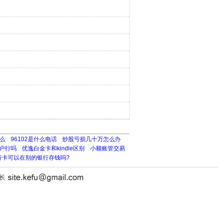
么
96102是什么电话
炒股亏损几十万怎么办
户行吗
优逸白金卡和kindle区别
小额账管交易
行卡可以在别的银行存钱吗?
站长