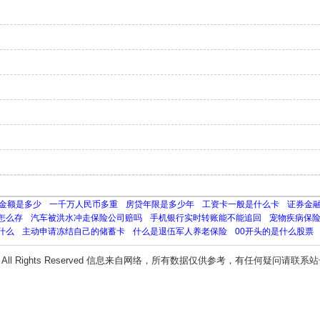
金额是多少
一千万人民币多重
房贷年限是多少年
工资卡一般是什么卡
证券金
怎么存
汽车被洪水冲走保险公司赔吗
手机银行实时转账能不能追回
宠物疾病保
什么
主动申请冻结自己的储蓄卡
什么是退伍军人养老保险
00开头的是什么股票
All Rights Reserved 信息来自网络，所有数据仅供参考，有任何疑问请联系