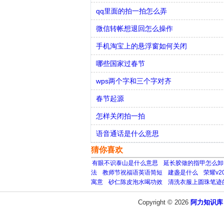
qq里面的拍一拍怎么弄
微信转帐想退回怎么操作
手机淘宝上的悬浮窗如何关闭
哪些国家过春节
wps两个字和三个字对齐
春节起源
怎样关闭拍一拍
语音通话是什么意思
猜你喜欢
有眼不识泰山是什么意思
延长胶做的指甲怎么卸
法
教师节祝福语英语简短
建盏是什么
荣耀v
寓意
砂仁陈皮泡水喝功效
清洗衣服上圆珠笔迹
Copyright © 2026
阿力知识库