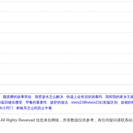
颜真卿的故事简短
墙壁渗水怎么解决
快递上会有冠状病毒吗
我和我的家乡王
20返回键在哪里
早餐的重要性
披萨的做法
vivox23和vivox23幻彩版区别
故都的
的小窍门
鲜银耳怎么吃防止中毒
All Rights Reserved 信息来自网络，所有数据仅供参考，有任何疑问请联系