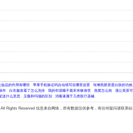
化妆品的作用有哪些
苹果手机验证码自动填写在哪里设置
玫琳凯胶原蛋白肽的功效
操作
白衣服发霉了怎么洗掉
我的邻居睡不着宋米哆身世
燕窝怎么炖
蒲公英茶可
配送什么意思
玉髓和玛瑙的区别
消毒液属于几类医疗器械
All Rights Reserved 信息来自网络，所有数据仅供参考，有任何疑问请联系