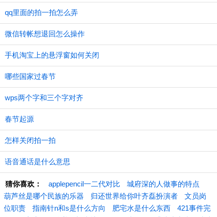
qq里面的拍一拍怎么弄
微信转帐想退回怎么操作
手机淘宝上的悬浮窗如何关闭
哪些国家过春节
wps两个字和三个字对齐
春节起源
怎样关闭拍一拍
语音通话是什么意思
猜你喜欢：
applepencil一二代对比
城府深的人做事的特点
葫芦丝是哪个民族的乐器
归还世界给你叶齐磊扮演者
文员岗
位职责
指南针n和s是什么方向
肥宅水是什么东西
421事件完