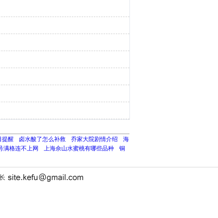
日提醒
卤水酸了怎么补救
乔家大院剧情介绍
海
号满格连不上网
上海佘山水蜜桃有哪些品种
铜
站长