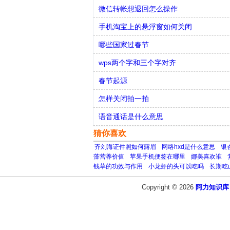
微信转帐想退回怎么操作
手机淘宝上的悬浮窗如何关闭
哪些国家过春节
wps两个字和三个字对齐
春节起源
怎样关闭拍一拍
语音通话是什么意思
猜你喜欢
齐刘海证件照如何露眉
网络hxd是什么意思
银
藻营养价值
苹果手机便签在哪里
娜美喜欢谁
钱草的功效与作用
小龙虾的头可以吃吗
长期吃
Copyright © 2026
阿力知识库