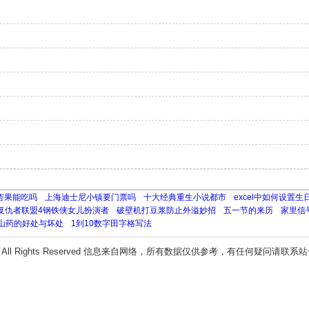
杏果能吃吗
上海迪士尼小镇要门票吗
十大经典重生小说都市
excel中如何设置生
复仇者联盟4钢铁侠女儿扮演者
破壁机打豆浆防止外溢妙招
五一节的来历
家里信
山药的好处与坏处
1到10数字田字格写法
All Rights Reserved 信息来自网络，所有数据仅供参考，有任何疑问请联系