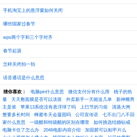
手机淘宝上的悬浮窗如何关闭
哪些国家过春节
wps两个字和三个字对齐
春节起源
怎样关闭拍一拍
语音通话是什么意思
猜你喜欢：
电脑pin什么意思
微信支付分有什么用
桃子的热
量
天天敷面膜是否可以淡斑
外卖新手一天能送几单
新神雕男
主是谁
苹果13系统没有悬浮球了吗
上巳节的习俗
清蒸大闸
蟹要多长时间
蜂蜜冬天会凝固吗
公司宣传语
七不出门八不回
家什么意思
一级醋和特级醋的区别在哪里
如何挑选结婚钻戒
电脑卡住了怎么办
2046电影内容介绍
加固胶可以粘甲片么