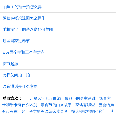
qq里面的拍一拍怎么弄
微信转帐想退回怎么操作
手机淘宝上的悬浮窗如何关闭
哪些国家过春节
wps两个字和三个字对齐
春节起源
怎样关闭拍一拍
语音通话是什么意思
猜你喜欢：
一斤桑葚泡几斤白酒
狼殿下的男主是谁
热量大
卡和千卡有什么区别
寒食节的由来故事
家禽有哪些
密会结局
有没有在一起
科学的英语怎么读语音
挑选猕猴桃的小窍门
苹