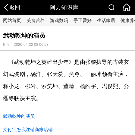
返回
阿力知识库
网站首页
美食营养
游戏数码
手工爱好
生活家居
健康养
武动乾坤的演员
时间：2026-04-22 08:06:53
《武动乾坤之英雄出少年》是由张黎执导的古装玄
幻武侠剧，杨洋、张天爱、吴尊、王丽坤领衔主演，
释小龙、柳岩、索笑坤、董晴、杨皓宇、冯俊熙、公
磊等联袂主演。
武动乾坤的演员
支付宝怎么注销商家店铺